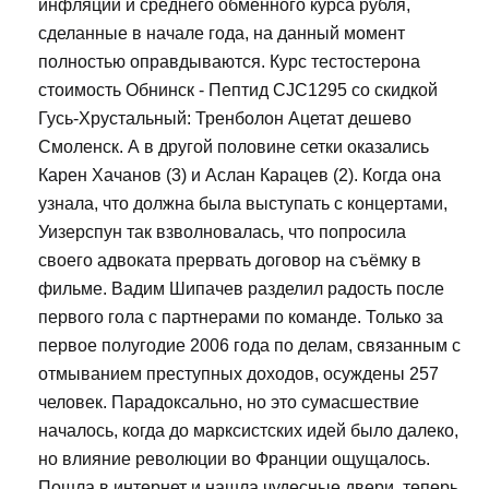
инфляции и среднего обменного курса рубля,
сделанные в начале года, на данный момент
полностью оправдываются. Курс тестостерона
стоимость Обнинск - Пептид CJC1295 со скидкой
Гусь-Хрустальный: Тренболон Ацетат дешево
Смоленск. А в другой половине сетки оказались
Карен Хачанов (3) и Аслан Карацев (2). Когда она
узнала, что должна была выступать с концертами,
Уизерспун так взволновалась, что попросила
своего адвоката прервать договор на съёмку в
фильме. Вадим Шипачев разделил радость после
первого гола с партнерами по команде. Только за
первое полугодие 2006 года по делам, связанным с
отмыванием преступных доходов, осуждены 257
человек. Парадоксально, но это сумасшествие
началось, когда до марксистских идей было далеко,
но влияние революции во Франции ощущалось.
Пошла в интернет и нашла чудесные двери, теперь