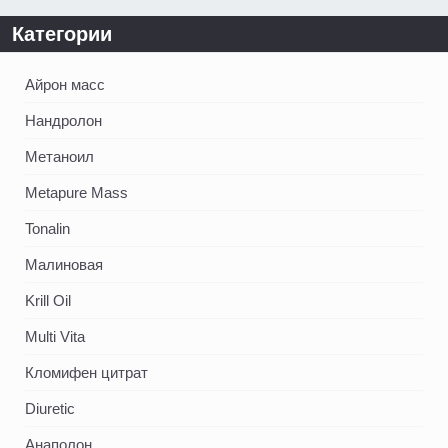
Категории
Айрон масс
Нандролон
Метаноил
Metapure Mass
Tonalin
Малиновая
Krill Oil
Multi Vita
Кломифен цитрат
Diuretic
Анаполон