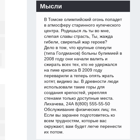
Мысли
В Томске олимпийский огонь попадет
в атмосферу старинного купеческого
центра. Родишься ль ты во мне,
слепая славы страсть, Ты, жажда
гибели, свирепый жар героев?
Дело в том, что крупные спекули
(типа Голдманов) больны булимией в
2008 году они начали валить и
сжирать всех тех, кто не удержался
на пике кризиса В 2009 году
переварили а теперь опять жрать
хотят, видимо зы. В древности люди
использовали такие горы для
создания крепостей, укрепляя
стенами только доступные места.
Лихачева, 24А 8(800) 555-55-50
Обслуживание физических лиц: пн.
Если вы заранее подготовитесь ко
всем трудностям, которые вас
окружают, вам будет легче перенести
их потом.