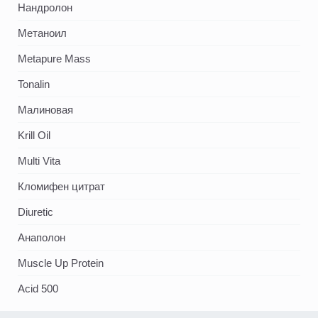
Нандролон
Метаноил
Metapure Mass
Tonalin
Малиновая
Krill Oil
Multi Vita
Кломифен цитрат
Diuretic
Анаполон
Muscle Up Protein
Acid 500