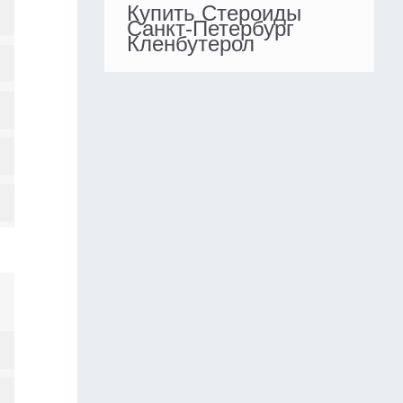
Купить Стероиды
Санкт-Петербург
Кленбутерол