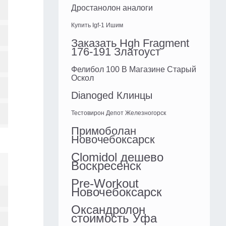
Дростанолон аналоги
Купить Igf-1 Ишим
Заказать Hgh Fragment
176-191 Златоуст
Фелибол 100 В Магазине Старый
Оскол
Dianoged Клинцы
Тестовирон Депот Железногорск
Примоболан
Новочебоксарск
Clomidol дешево
Воскресенск
Pre-Workout
Новочебоксарск
Оксандролон
стоимость Уфа