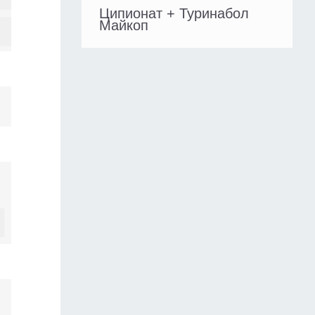
Ципионат + Туринабол
Майкоп