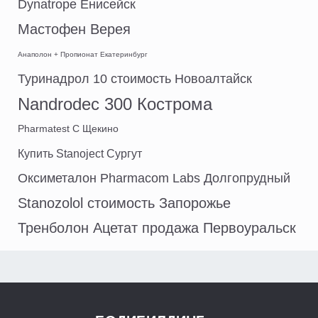
Dynatrope Енисейск
Мастофен Верея
Анаполон + Пропионат Екатеринбург
Туринадрол 10 стоимость Новоалтайск
Nandrodec 300 Кострома
Pharmatest C Щекино
Купить Stanoject Сургут
Оксиметалон Pharmacom Labs Долгопрудный
Stanozolol стоимость Запорожье
Тренболон Ацетат продажа Первоуральск