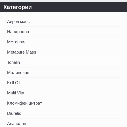
Категории
Айрон масс
Нандролон
Метаноил
Metapure Mass
Tonalin
Малиновая
Krill Oil
Multi Vita
Кломифен цитрат
Diuretic
Анаполон