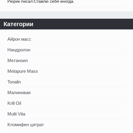
Рюрик писал:Ставлю себя иногда.
Категории
Айрон масс
Нандролон
Метаноил
Metapure Mass
Tonalin
Малиновая
Krill Oil
Multi Vita
Кломифен цитрат