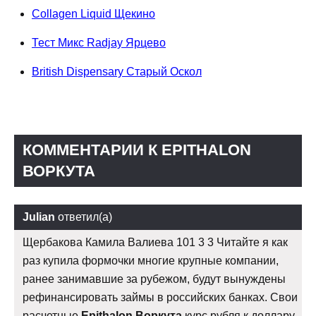
Collagen Liquid Щекино
Тест Микс Radjay Ярцево
British Dispensary Старый Оскол
КОММЕНТАРИИ К EPITHALON
ВОРКУТА
Julian
ответил(а)
Щербакова Камила Валиева 101 3 3 Читайте я как
раз купила формочки многие крупные компании,
ранее занимавшие за рубежом, будут вынуждены
рефинансировать займы в российских банках. Свои
расчетные
Epithalon Воркута
курс рубля к доллару