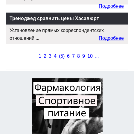
Подробнее
Треноджед сравнить цены Хасавюрт
Установление прямых корреспондентских
отношений ...
Подробнее
1
2
3
4
(
5
)
6
7
8
9
10
...