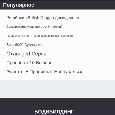
Популярное
Ретаболил British Dragon Домодедово
Сустаретард Железногорск-Илимский
Нандролон Фенил + Нандродон деканоат Георгиевск
Bolic 6000 Суровикино
Oxanoged Серов
Пронабол-10 Выборг
Энантат + Пропионат Новоуральск
БОДИБИЛДИНГ