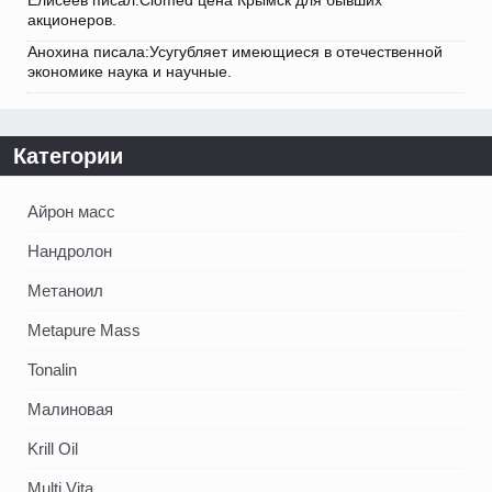
Елисеев писал:Clomed цена Крымск для бывших
акционеров.
Анохина писала:Усугубляет имеющиеся в отечественной
экономике наука и научные.
Категории
Айрон масс
Нандролон
Метаноил
Metapure Mass
Tonalin
Малиновая
Krill Oil
Multi Vita